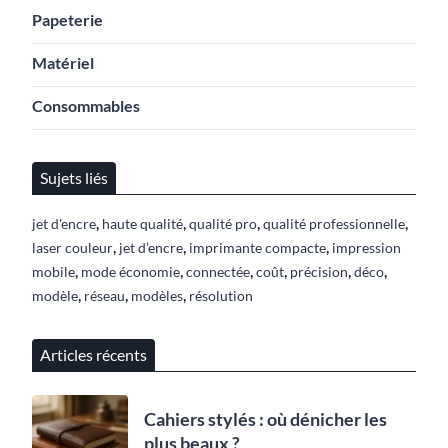
Papeterie
Matériel
Consommables
Sujets liés
,
,
,
,
jet d'encre
haute qualité
qualité pro
qualité professionnelle
,
,
,
laser couleur
jet d’encre
imprimante compacte
impression
,
,
,
,
,
,
mobile
mode économie
connectée
coût
précision
déco
,
,
,
modèle
réseau
modèles
résolution
Articles récents
Cahiers stylés : où dénicher les
plus beaux ?