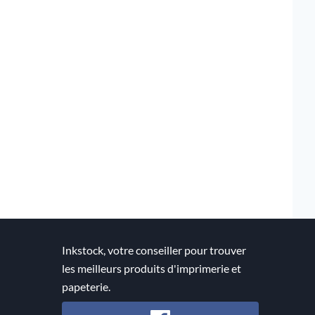
Inkstock, votre conseiller pour trouver
les meilleurs produits d'imprimerie et
papeterie.