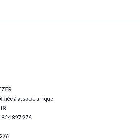
ITZER
lifiée à associé unique
SIR
B 824 897 276
7276