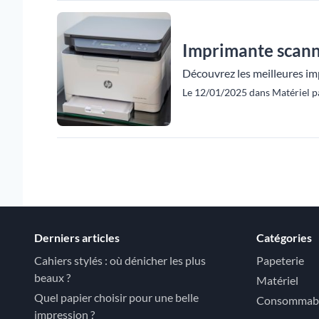
Imprimante scanne
Découvrez les meilleures imp
Le 12/01/2025 dans Matériel pa
Derniers articles
Catégories
Cahiers stylés : où dénicher les plus
Papeterie
beaux ?
Matériel
Quel papier choisir pour une belle
Consommab
impression ?