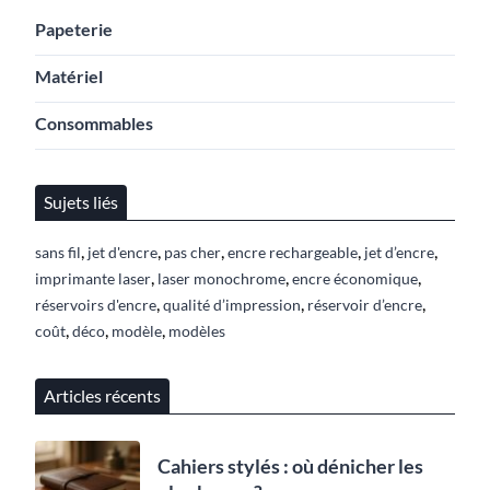
Papeterie
Matériel
Consommables
Sujets liés
,
,
,
,
,
sans fil
jet d'encre
pas cher
encre rechargeable
jet d’encre
,
,
,
imprimante laser
laser monochrome
encre économique
,
,
,
réservoirs d'encre
qualité d’impression
réservoir d’encre
,
,
,
coût
déco
modèle
modèles
Articles récents
Cahiers stylés : où dénicher les